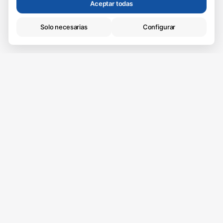
Aceptar todas
Solo necesarias
Configurar
Técnicas (necesarias)
Esenciales para la navegación. Siempre activas.
Analíticas
Vive donde quieres
Nos ayudan a mejorar el sitio web.
vivir.
Algunas de las mejores cosas de la vida pasan en
casa, es por eso que queremos ayudarte a
encontrar el mejor hogar para ti. Tenemos nuevas
propiedades cada semana.