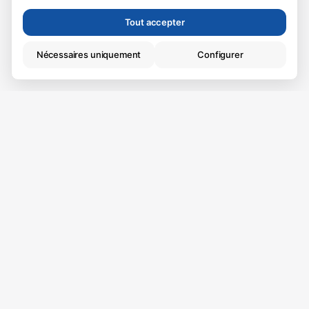
Tout accepter
Nécessaires uniquement
Configurer
Techniques (nécessaires)
Essentiels à la navigation. Toujours actifs.
Analytiques
Vivez là où vous
Nous aident à améliorer le site web.
voulez vivre.
Certaines des meilleures choses de la vie se
passent à la maison, c'est pourquoi nous voulons
vous aider à trouver le meilleur foyer pour vous.
Nous avons de nouvelles propriétés chaque
semaine.