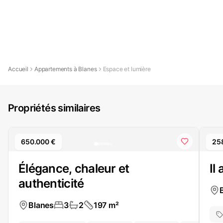
Accueil
Appartements à Blanes
Espace et lumière
Propriétés similaires
650.000 €
25
Élégance, chaleur et
Il
authenticité
Blanes
3
2
197
m²