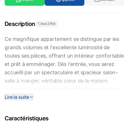
Description
Ref.
2799
Ce magnifique appartement se distingue par les
grands volumes et l'excellente luminosité de
toutes ses pièces, offrant un intérieur confortable
et prêt à emménager. Dès l'entrée, vous serez
accueilli par un spectaculaire et spacieux salon-
salle à manger, véritable cœur de la maison,
baigné de lumière naturelle grâce à ses grandes
Lire la suite
baies vitrées qui s'ouvrent sur une vue dégagée
sur l'emblématique château de Sant Joan. La
cuisine, indépendante et fonctionnelle avec son
Caractéristiques
agencement en « L », est entièrement équipée