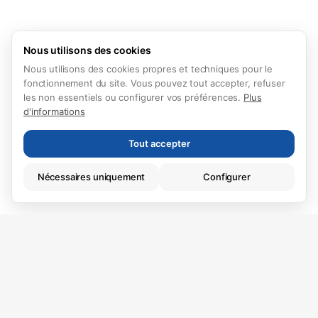
Nous utilisons des cookies
Nous utilisons des cookies propres et techniques pour le
fonctionnement du site. Vous pouvez tout accepter, refuser
les non essentiels ou configurer vos préférences.
Plus
d'informations
Tout accepter
Nécessaires uniquement
Configurer
Techniques (nécessaires)
Essentiels à la navigation. Toujours actifs.
Ref.
2799
›
214.000 €
Analytiques
Vivez là où vous
Nous aident à améliorer le site web.
voulez vivre.