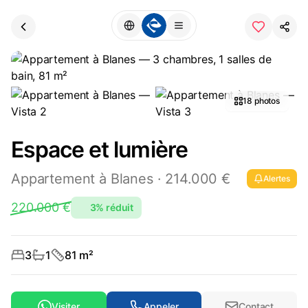
18
photos
Espace et lumière
Appartement
à
Blanes
·
214.000 €
Alertes
220.000
€
3
%
réduit
3
1
81
m²
Visiter
Appeler
Contact