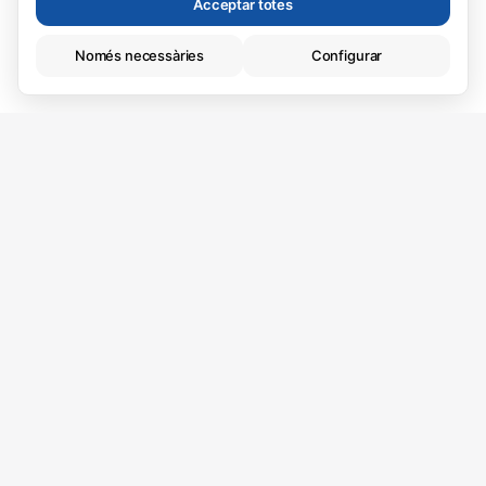
Acceptar totes
Només necessàries
Configurar
Tècniques (necessàries)
Essencials per a la navegació. Sempre actives.
Ref.
2799
›
199.000 €
Analítiques
Viu on vols viure.
Ens ajuden a millorar el lloc web.
Algunes de les millors coses de la vida passen a
casa, per això volem ajudar-te a trobar la millor llar
per a tu. Tenim noves propietats cada setmana.
Truca'ns al 972 334 778