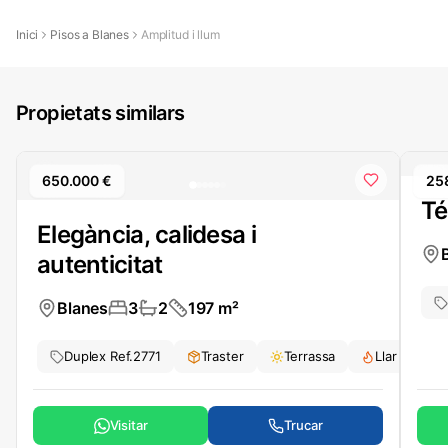
Inici
Pisos a Blanes
Amplitud i llum
Propietats similars
650.000 €
25
Té
Elegància, calidesa i
autenticitat
Blanes
3
2
197
m²
Duplex
Ref.
2771
Traster
Terrassa
Llar de Foc
Visitar
Trucar