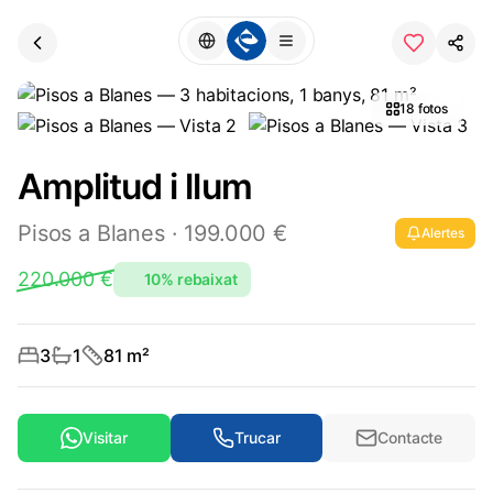
18
fotos
Amplitud i llum
Pisos
a
Blanes
·
199.000 €
Alertes
220.000
€
10
%
rebaixat
3
1
81
m²
Visitar
Trucar
Contacte