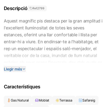
Descripció
Ref.
2799
Aquest magnífic pis destaca per la gran amplitud i
l'excel·lent lluminositat de totes les seves
estances, oferint una llar confortable i llista per
entrar-hi a viure. En endinsar-te a l'habitatge, et
rep un espectacular i espaiós saló-menjador, el
veritable cor de la casa, inundat de llum natural
gràcies als seus grans finestrals, des dels quals es
Llegir més
poden contemplar unes vistes clares a
l'emblemàtic castell de Sant Joan. La cuina,
independent i de disseny funcional en forma de
Característiques
"L", està completament equipada amb acabats
moderns en tons grisos i negre, optimitzant al
Gas Natural
Moblat
Terrassa
Safareig
màxim l'espai d'emmagatzematge. La zona de