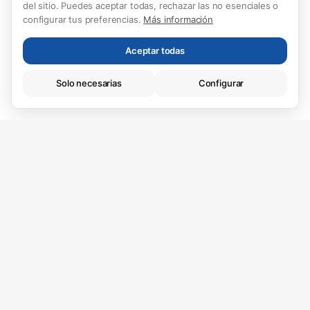
del sitio. Puedes aceptar todas, rechazar las no esenciales o
configurar tus preferencias.
Más información
Aceptar todas
Solo necesarias
Configurar
Técnicas (necesarias)
Esenciales para la navegación. Siempre activas.
Ref.
2799
›
214.000 €
Analíticas
Vive donde quieres
Nos ayudan a mejorar el sitio web.
vivir.
Algunas de las mejores cosas de la vida pasan en
casa, es por eso que queremos ayudarte a
encontrar el mejor hogar para ti. Tenemos nuevas