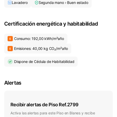
Lavadero
Segunda mano › Buen estado
al máximo el espacio de almacenaje. La zona de
descanso está compuesta por dormitorios dobles
amplios y exteriores, equipados con grandes
Certificación energética y habitabilidad
armarios empotrados que maximizan el orden, y
un baño completo en perfecto estado, revestido
|
Consumo
:
192,00
kWh/m²
año
E
con azulejos de tonos cálidos, plato de ducha con
|
Emisiones
:
40,00
kg CO₂/m²
año
mampara de cristal y un espejo retroiluminado de
E
última generación. Con suelos de parquet que
|
Dispone de Cédula de Habitabilidad
aportan calidez a todo el inmueble y una
ubicación privilegiada a tan solo cinco minutos a
pie de la playa, esta propiedad combina a la
Alertas
perfección comodidad, espacio y la esencia de
vivir junto al mar en Blanes.
Recibir alertas de
Piso
Ref.
2799
Activa las alertas para este Piso en Blanes y recibe