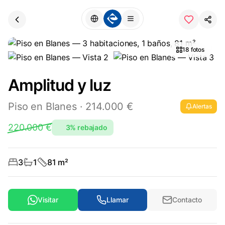
18
fotos
Amplitud y luz
Piso
en
Blanes
·
214.000 €
Alertas
220.000
€
3
%
rebajado
3
1
81
m²
Visitar
Llamar
Contacto