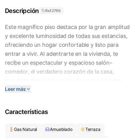
Descripción
Ref.
2799
Este magnífico piso destaca por la gran amplitud
y excelente luminosidad de todas sus estancias,
ofreciendo un hogar confortable y listo para
entrar a vivir. Al adentrarte en la vivienda, te
recibe un espectacular y espacioso salón-
comedor, el verdadero corazón de la casa,
inundado de luz natural gracias a sus grandes
Leer más
ventanales, desde los cuales se pueden
contemplar unas despejadas vistas al
emblemático castillo de Sant Joan. La cocina,
Características
independiente y de diseño funcional en forma de
"L", está completamente equipada con acabados
Gas Natural
Amueblado
Terraza
modernos en tonos grises y negro, optimizando