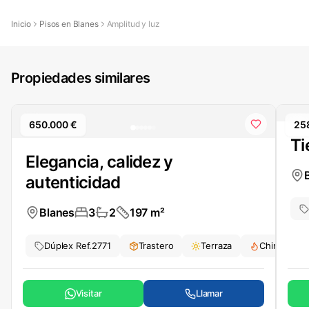
Inicio
Pisos en Blanes
Amplitud y luz
Propiedades similares
650.000 €
25
Ti
Elegancia, calidez y
autenticidad
Blanes
3
2
197
m²
Dúplex
Ref.
2771
Trastero
Terraza
Chimenea
Visitar
Llamar